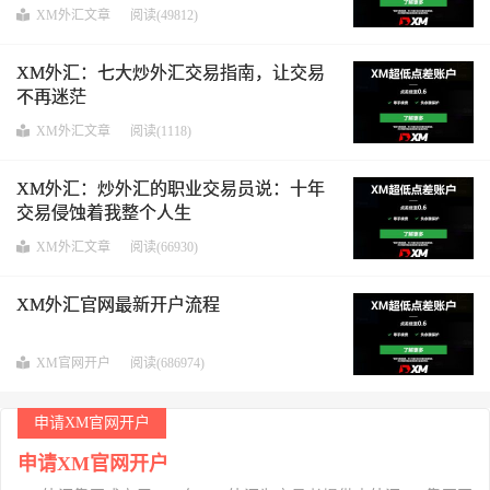
XM外汇文章
阅读(49812)
XM外汇：七大炒外汇交易指南，让交易
不再迷茫
XM外汇文章
阅读(1118)
XM外汇：炒外汇的职业交易员说：十年
交易侵蚀着我整个人生
XM外汇文章
阅读(66930)
XM外汇官网最新开户流程
XM官网开户
阅读(686974)
申请XM官网开户
申请XM官网开户