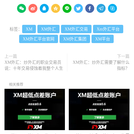









标签：
XM
XM外汇
XM外汇交易
Xm外汇平台
XM外汇平台官网
XM外汇集团
XM平台
上一篇
下一篇
XM外汇：炒外汇的职业交易员
XM外汇：炒外汇需要了解什么
说：十年交易侵蚀着我整个人生
指标？
相关推荐